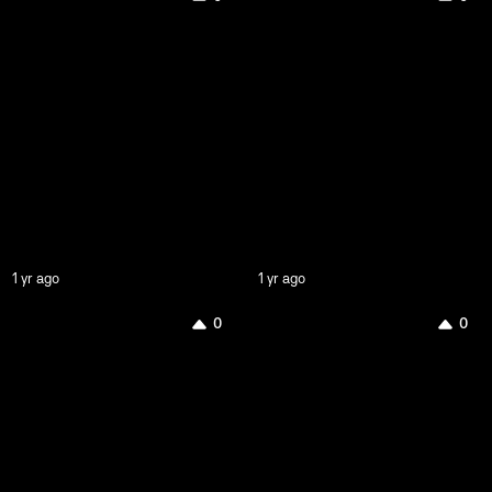
1 yr ago
1 yr ago
0
0