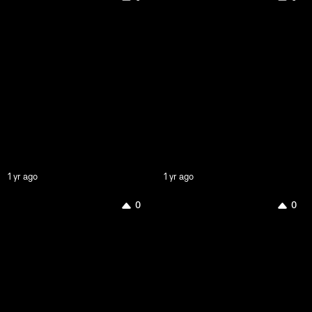
1 yr ago
1 yr ago
0
0