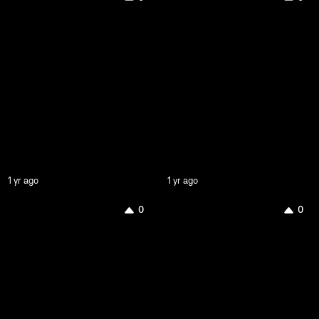
1 yr ago
1 yr ago
0
0